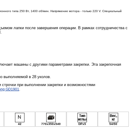
онного типа 250 Вт, 1400 об/мин. Напряжение мотора - только 220 V. Специальный
дъемом лапки после завершения операции. В рамках сотрудничества с
.
 включает машины с другими параметрами закрепки. Эта закрепочная
о выполняемой в 28 уколов.
и строчки при выполнении закрепки и возможностями
.
ong GD1901
42
770х350х540
DPx5
54/50