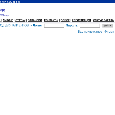
ер;
 2001 года
|
|
|
|
|
|
|
Х
ЛИЗИНГ
СТАТЬИ
ВАКАНСИИ
КОНТАКТЫ
ПОИСК
РЕГИСТРАЦИЯ
СТАТУС ЗАКАЗА
ХОД ДЛЯ КЛИЕНТОВ >
Логин:
Пароль:
Вас приветствует Фирма "И