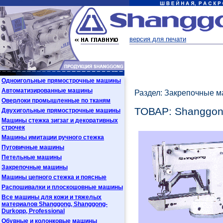
версия для печати
Одноигольные прямострочные машины
Автоматизированные машины
Раздел: Закрепочные 
Оверлоки промышленные по тканям
ТОВАР: Shanggon
Двухигольные прямострочные машины
Машины стежка зигзаг и декоративных
строчек
Машины имитации ручного стежка
Пуговичные машины
Петельные машины
Закрепочные машины
Машины цепного стежка и поясные
Распошивалки и плоскошовные машины
Все машины для кожи и тяжелых
материалов Shanggong, Shanggong-
Durkopp, Professional
Обувные и колонковые машины