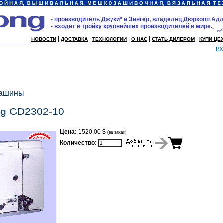
- производитель Джуки* и Зингер, владелец Дюркопп Адл
- входит в тройку крупнейших производителей в мире.
* - до
|
|
|
|
|
НОВОСТИ
ДОСТАВКА
ТЕХНОЛОГИИ
О НАС
СТАТЬ ДИЛЕРОМ
КУПИ ЦЕ
В
машины
g GD2302-10
Цена:
1520.00 $
(на заказ)
Количество: