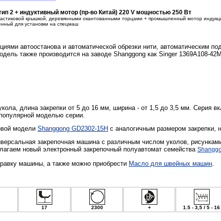
п 2 + индуктивный мотор (пр-во Китай) 220 V мощностью 250 Вт
пластиковой крышкой, деревянными окантованными торцами + промышленный мотор индукци
енный для установки на спецмаш
циями автоостанова и автоматической обрезки нити, автоматическим по
одель также производится на заводе Shanggong как Singer 1369A108-42M
укола, длина закрепки от 5 до 16 мм, ширина - от 1,5 до 3,5 мм. Серия
популярной моделью серии.
овой
модели
Shanggong GD2302-15H
с аналогичным размером закрепки, н
ниверсальная закрепочная машина с различным числом уколов, рисункам
лагаем новый электронный закрепочный полуавтомат семейства
Shangg
правку машины, а также можно приобрести
Масло для швейных машин
.
17
2300
+
1.5 - 3,5 / 5 - 16