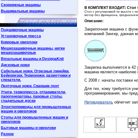
Скорняжные машины
В КОМПЛЕКТ ВХОДИТ: Cтол ти
Вышивальные машины
Стол c регулировкой по высоте с 
мотор без фрикциона, предназнач
Описание:
Закрепочная машина с функ
Подшивочные машины
компанией Зингер, данная м
Установочные пресса
Ковровые оверлоки
Мешкозашивочные машины, нитки
мешкозашивочные
Вязальные машины и DesignaKnit
Дисковые ножи
Закрепка выполняется в 42 
Сабельные ножи. Отрезные линейки.
машина является наиболее 
Бейкорезки. Термоножи, разметчики и
спекатели.
С 2008 г. начаты поставки н
Ленточные ножи. Сварщик лент
Для тех, кому требуется у
Утюги, термопресса, отпариватели,
программирования, мы пред
парогенераторы, паровые столы,
гладильные доски
Нитевдеватель
облегчит за
Электроприводы для промышленных
машин и оверлоков
Столы для промышленных машин и
оверлоков
Бытовые машины и оверлоки
-
С, Т
Разное