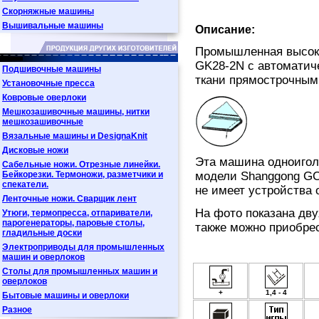
Скорняжные машины
Вышивальные машины
Описание:
Промышленная высоко
GK28-2N с автоматич
Подшивочные машины
ткани прямострочным
Установочные пресса
Ковровые оверлоки
Мешкозашивочные машины, нитки
мешкозашивочные
Вязальные машины и DesignaKnit
Дисковые ножи
Эта машина одноигол
Сабельные ножи. Отрезные линейки.
Бейкорезки. Термоножи, разметчики и
модели Shanggong GС
спекатели.
не имеет устройства 
Ленточные ножи. Сварщик лент
На фото показана дв
Утюги, термопресса, отпариватели,
парогенераторы, паровые столы,
также можно приобре
гладильные доски
Электроприводы для промышленных
машин и оверлоков
Столы для промышленных машин и
оверлоков
+
1,4 - 4
Бытовые машины и оверлоки
Разное