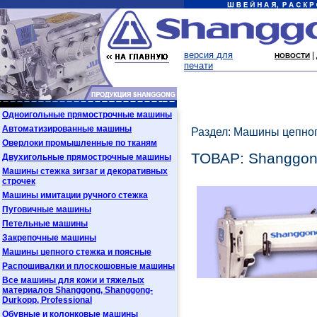
версия для
|
НОВОСТИ
печати
Одноигольные прямострочные машины
Автоматизированные машины
Раздел: Машины цепног
Оверлоки промышленные по тканям
ТОВАР: Shanggo
Двухигольные прямострочные машины
Машины стежка зигзаг и декоративных
строчек
Машины имитации ручного стежка
Пуговичные машины
Петельные машины
Закрепочные машины
Машины цепного стежка и поясные
Распошивалки и плоскошовные машины
Все машины для кожи и тяжелых
материалов Shanggong, Shanggong-
Durkopp, Professional
Обувные и колонковые машины