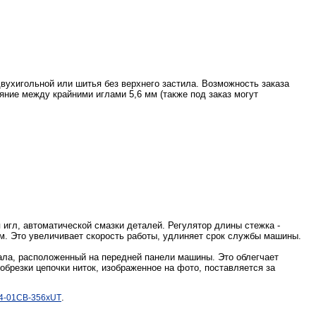
ухигольной или шитья без верхнего застила. Возможность заказа
ние между крайними иглами 5,6 мм (также под заказ могут
гл, автоматической смазки деталей. Регулятор длины стежка -
. Это увеличивает скорость работы, удлиняет срок службы машины.
а, расположенный на передней панели машины. Это облегчает
 обрезки цепочки ниток, изображенное на фото, поставляется за
.
4-01CB-356xUT