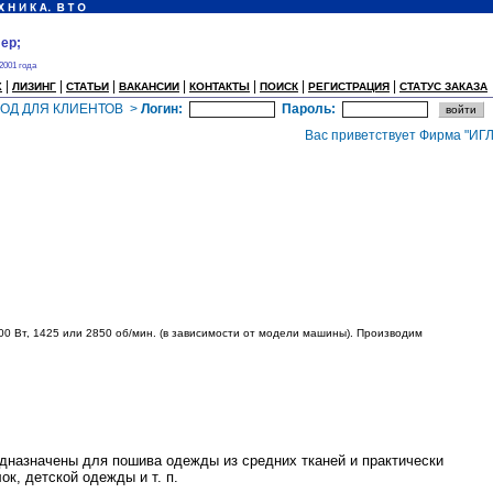
ер;
 2001 года
|
|
|
|
|
|
|
Х
ЛИЗИНГ
СТАТЬИ
ВАКАНСИИ
КОНТАКТЫ
ПОИСК
РЕГИСТРАЦИЯ
СТАТУС ЗАКАЗА
ХОД ДЛЯ КЛИЕНТОВ >
Логин:
Пароль:
Вас приветствует Фирма "ИГЛА".
0 Вт, 1425 или 2850 об/мин. (в зависимости от модели машины). Производим
дназначены для пошива одежды из средних тканей и практически
к, детской одежды и т. п.