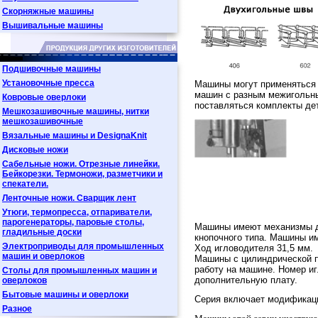
Скорняжные машины
Вышивальные машины
Подшивочные машины
Установочные пресса
Машины могут применяться 
машин с разным межигольны
Ковровые оверлоки
поставляться комплекты дет
Мешкозашивочные машины, нитки
мешкозашивочные
Вязальные машины и DesignaKnit
Дисковые ножи
Сабельные ножи. Отрезные линейки.
Бейкорезки. Термоножи, разметчики и
спекатели.
Ленточные ножи. Сварщик лент
Утюги, термопресса, отпариватели,
парогенераторы, паровые столы,
Машины имеют механизмы ди
гладильные доски
кнопочного типа. Машины и
Электроприводы для промышленных
Ход игловодителя 31,5 мм.
машин и оверлоков
Машины с цилиндрической 
работу на машине. Номер иг
Столы для промышленных машин и
дополнительную плату.
оверлоков
Бытовые машины и оверлоки
Серия включает модификаци
Разное