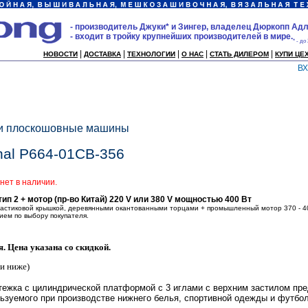
- производитель Джуки* и Зингер, владелец Дюркопп Адл
- входит в тройку крупнейших производителей в мире.
* - до
|
|
|
|
|
НОВОСТИ
ДОСТАВКА
ТЕХНОЛОГИИ
О НАС
СТАТЬ ДИЛЕРОМ
КУПИ ЦЕ
В
 и плоскошовные машины
nal P664-01CB-356
нет в наличии.
 2 + мотор (пр-во Китай) 220 V или 380 V мощностью 400 Вт
пластиковой крышкой, деревянными окантованными торцами + промышленный мотор 370 - 40
ем по выбору покупателя.
. Цена указана со скидкой.
и ниже)
тежка с цилиндрической платформой с 3 иглами с верхним застилом пре
ьзуемого при производстве нижнего белья, спортивной одежды и футболо