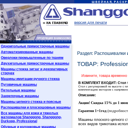
версия для печати
Одноигольные прямострочные машины
Автоматизированные машины
Раздел: Распошивалки
Оверлоки промышленные по тканям
ТОВАР: Professio
Двухигольные прямострочные машины
Машины стежка зигзаг и декоративных
строчек
Извините, товара временно 
Машины имитации ручного стежка
В КОМПЛЕКТ ВХОДИТ: Стол тип
Пуговичные машины
Стол c регулировкой по высоте с 
комплектацию мотором с напряжени
Петельные машины
Описание:
Закрепочные машины
Машины цепного стежка и поясные
Акция! Скидка 15% до 1 июня
Распошивалки и плоскошовные машины
Гарантия 1+1год
(подробност
Все машины для кожи и тяжелых
материалов Shanggong, Shanggong-
Машины плоского цепного с
Durkopp, Professional
всех видов трикотажа испол
Обувные и колонковые машины