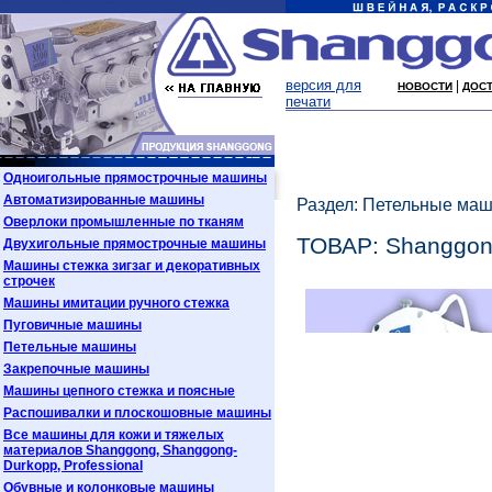
версия для
|
НОВОСТИ
ДОСТ
печати
Одноигольные прямострочные машины
Автоматизированные машины
Раздел: Петельные ма
Оверлоки промышленные по тканям
ТОВАР: Shanggo
Двухигольные прямострочные машины
Машины стежка зигзаг и декоративных
строчек
Машины имитации ручного стежка
Пуговичные машины
Петельные машины
Закрепочные машины
Машины цепного стежка и поясные
Распошивалки и плоскошовные машины
Все машины для кожи и тяжелых
материалов Shanggong, Shanggong-
Durkopp, Professional
Обувные и колонковые машины