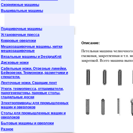
Скорняжные машины
Вышивальные машины
Подшивочные машины
Установочные пресса
Ковровые оверлоки
Описание:
Мешкозашивочные машины, нитки
мешкозашивочные
Петельная машина челночного
глазковая, закрегленная и т.п.
Вязальные машины и DesignaKnit
закрепкой. Всего машина выпо
Дисковые ножи
Сабельные ножи. Отрезные линейки.
Бейкорезки. Термоножи, разметчики и
спекатели.
Ленточные ножи. Сварщик лент
Утюги, термопресса, отпариватели,
парогенераторы, паровые столы,
гладильные доски
Электроприводы для промышленных
машин и оверлоков
Столы для промышленных машин и
оверлоков
Бытовые машины и оверлоки
Разное