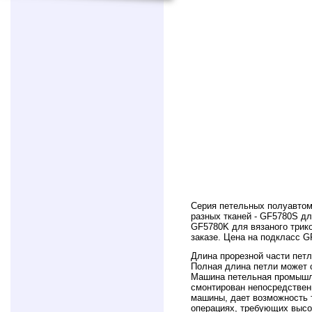
Серия петельных полуавтом
разных тканей - GF5780S дл
GF5780K для вязаного трико
заказе. Цена на подкласс G
Длина прорезной части петл
Полная длина петли может с
Машина петельная промышл
смонтирован непосредствен
машины, дает возможность т
операциях, требующих высо