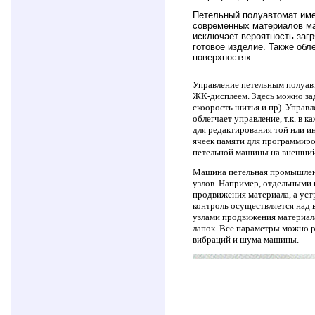
Петельный полуавтомат имее
современных материалов ма
исключает вероятность заг
готовое изделие. Также обл
поверхностях.
Управление петельным полуав
ЖК-дисплеем. Здесь можно зад
скоорость шитья и пр). Упра
облегчает управление, т.к. в
для редактирования той или и
ячеек памяти для программиро
петельной машины на внешний 
Машина петельная промышленн
узлов. Например, отдельными
продвижения материала, а ус
контроль осуществляется над
узлами продвижения материала
лапок. Все параметры можно р
вибраций и шума машины.